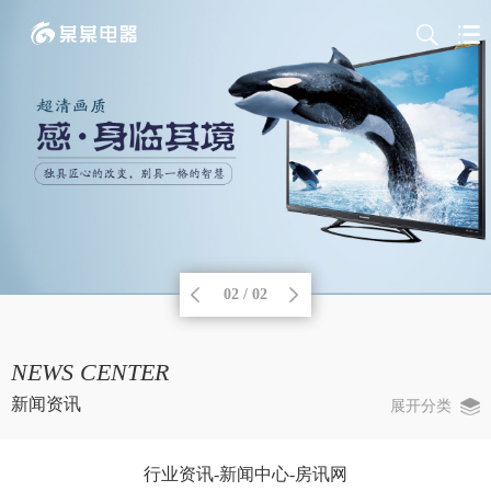
02 / 02
NEWS CENTER
新闻资讯
展开分类
行业资讯-新闻中心-房讯网