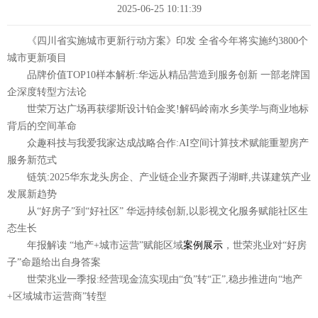
2025-06-25 10:11:39
《四川省实施城市更新行动方案》印发 全省今年将实施约3800个
城市更新项目
品牌价值TOP10样本解析:华远从精品营造到服务创新 一部老牌国
企深度转型方法论
世荣万达广场再获缪斯设计铂金奖!解码岭南水乡美学与商业地标
背后的空间革命
众趣科技与我爱我家达成战略合作:AI空间计算技术赋能重塑房产
服务新范式
链筑:2025华东龙头房企、产业链企业齐聚西子湖畔,共谋建筑产业
发展新趋势
从“好房子”到“好社区” 华远持续创新,以影视文化服务赋能社区生
态生长
年报解读 “地产+城市运营”赋能区域
案例展示
，世荣兆业对“好房
子”命题给出自身答案
世荣兆业一季报:经营现金流实现由“负”转“正”,稳步推进向“地产
+区域城市运营商”转型