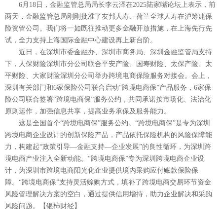
6月18日，金融监管总局局长李云泽在2025陆家嘴论坛上表示，前
两天，金融监管总局刚刚批准了友邦人寿、荷兰全球人寿在沪筹建保
险资管公司。我们将一如既往推动更多金融开放措施，在上海先行先
试，全力支持上海国际金融中心建设再上新台阶。
近日，在深圳市委金融办、深圳市商务局、深圳金融监管局支持
下，人保财险深圳市分公司联合平安产险、国寿财险、太保产险、太
平财险、大家财险深圳分公司举办跨境电商保险服务对接会。会上，
深圳有关部门和6家保险公司联合启动“跨境电商保”产品服务，6家保
险公司联合签署“跨境电商保”服务公约，共同承诺按市场化、法治化
原则运作，加强信息共享，提高业务承保及服务能力。
这是全国首个“跨境电商保”服务公约。“跨境电商保”是专为深圳
跨境电商企业设计的创新保险产品，产品依托保险机构的风险保障能
力，构建起“政策引导—金融支持—企业发展”的良性循环，为深圳跨
境电商产业注入全新动能。“跨境电商保”专为深圳跨境电商企业设
计，为深圳市跨境电商阳光化企业提供境内采购应付账款保险保
障。“跨境电商保”支持灵活赊购方式，填补了跨境电商交易环节资金
风险管理解决方案的空白，通过提供信用增持，助力企业解决和采购
风险问题。【银柿财经】