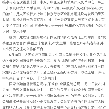
接参与者首次覆盖非洲、中东、中亚及新加坡离岸人民币中心，将进
一步便利跨境人民币使用。与中华(澳门)金融资产交易股份有限公司
的签约，是人民银行支持澳门特别行政区金融市场建设与发展的重要
举措。盘谷银行作为首家东盟地区境外外资直接参与者正式上线，有
力支持了新时代中国-东盟合作，进一步提升和优化了东盟地区的跨境
人民币使用环境。
据悉，此次活动由跨境银行间支付清算有限责任公司举办，以“携
手银企跨境合作 共创全球发展未来”为主题，搭建全球参与者与涉外
企业深度交流与合作的平台。
6月18日，人民银行官网消息，中国人民银行行长潘功胜会见了来
访的匈牙利国家银行行长沃尔高。双方围绕两国经济金融形势、中匈
金融合作等议题深入交换意见，并签署了《中国人民银行和匈牙利国
家银行合作谅解备忘录》，涵盖经济金融形势交流、绿色金融、深化
中匈央行合作等内容。【 北京商报】
国家金融监督管理总局(以下简称“金融监管总局”)6月18日发布消
息称，为深入贯彻落实党中央、国务院关于加快建设上海国际金融中
心的决策部署，进一步增强上海国际金融中心的竞争力和影响力，以
金融高水平开放推动经济高质量发展，金融监管总局会同上海市人民
政府联合印发《关于支持上海国际金融中心建设行动方案》(以下简称