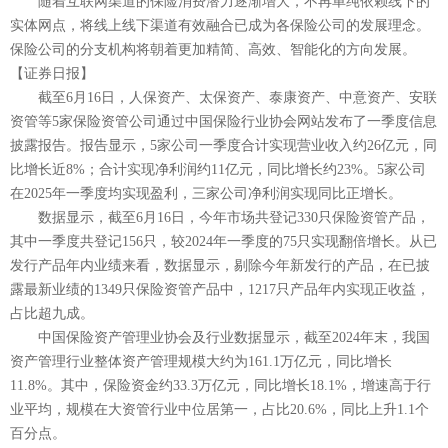
随着互联网渠道的保险消费潜力逐渐增大，不再单纯依赖线下的
实体网点，将线上线下渠道有效融合已成为各保险公司的发展理念。
保险公司的分支机构将朝着更加精简、高效、智能化的方向发展。
【证券日报】
截至6月16日，人保资产、太保资产、泰康资产、中意资产、安联
资管等5家保险资管公司通过中国保险行业协会网站发布了一季度信息
披露报告。报告显示，5家公司一季度合计实现营业收入约26亿元，同
比增长近8%；合计实现净利润约11亿元，同比增长约23%。5家公司
在2025年一季度均实现盈利，三家公司净利润实现同比正增长。
数据显示，截至6月16日，今年市场共登记330只保险资管产品，
其中一季度共登记156只，较2024年一季度的75只实现翻倍增长。从已
发行产品年内业绩来看，数据显示，剔除今年新发行的产品，在已披
露最新业绩的1349只保险资管产品中，1217只产品年内实现正收益，
占比超九成。
中国保险资产管理业协会及行业数据显示，截至2024年末，我国
资产管理行业整体资产管理规模大约为161.1万亿元，同比增长
11.8%。其中，保险资金约33.3万亿元，同比增长18.1%，增速高于行
业平均，规模在大资管行业中位居第一，占比20.6%，同比上升1.1个
百分点。