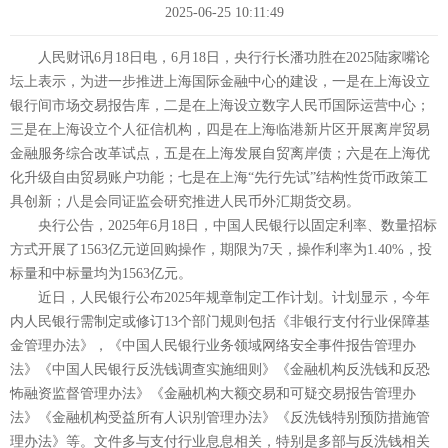
2025-06-25 10:11:49
人民财讯6月18日电，6月18日，央行行长潘功胜在2025陆家嘴论
坛上表示，为进一步推进上海国际金融中心的建设，一是在上海设立
银行间市场交易报告库，二是在上海设立数字人民币国际运营中心；
三是在上海设立个人征信机构，四是在上海临港新片区开展离岸贸易
金融服务综合改革试点，五是在上海发展自贸离岸债；六是在上海优
化升级自由贸易账户功能；七是在上海“先行先试”结构性货币政策工
具创新；八是会同证监会研究推进人民币外汇期货交易。
央行公告，2025年6月18日，中国人民银行以固定利率、数量招标
方式开展了1563亿元逆回购操作，期限为7天，操作利率为1.40%，投
标量和中标量均为1563亿元。
近日，人民银行公布2025年规章制定工作计划。计划显示，今年
内人民银行需制定或修订13个部门规则包括《非银行支付行业保障基
金管理办法》，《中国人民银行业务领域网络安全事件报告管理办
法》《中国人民银行反洗钱调查实施细则》《金融机构反洗钱和反恐
怖融资监督管理办法》《金融机构大额交易和可疑交易报告管理办
法》《金融机构受益所有人识别管理办法》《反洗钱特别预防措施管
理办法》等。文件多与支付行业息息相关，特别是多部与反洗钱相关