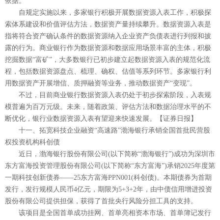
依据。
自规定实施以来，多家银行积极开展数据资源入表工作，积极探
索体系建设和价值评估方法，数据资产量持续攀升。数据资源入表是
指将符合资产确认条件的数据资源纳入企业资产负债表进行列报和披
露的行为。商业银行作为数据资源和数据应用场景丰富的主体，积极
挖掘数据“富矿”，大多数银行已初步建立起数据资源入表的规范化流
程，包括数据资源盘点、梳理、确权、估值等系列环节。多家银行利
用数据资产开展增信、质押融资等业务，推动数据资产“变现”。
不过，目前商业银行数据资源入表仍处于初步探索阶段，入表规
模普遍为百万元级。未来，随着政策、评估方法和数据治理水平的不
断优化，银行业数据资源入表有望迎来快速发展。【证券日报】
十一、拓宽科技企业融资“高速路”渤海银行承销全国首批民营股
权投资机构科创债
近日，渤海银行股份有限公司(以下简称“渤海银行”)成功为深圳市
东方富海投资管理股份有限公司(以下简称“东方富海”)承销2025年度第
一期科技创新债券——25东方富海PPN001(科创债)。本期债券为首期
发行，发行规模人民币4亿元，期限为5+3+2年，由中债信用增进投资
股份有限公司提供担保，获得了首批央行风险分担工具的支持。
该项目是全国首单成功挂网、首单亮相资本市场、首单簿记发行