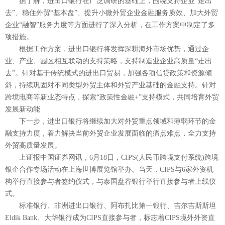
据了解，进出口银行在广泛调研的基础上，围绕支持企业“走出
去”、稳住外贸“基本盘”、提升小微外贸企业金融服务质效、加大外贸
企业“融智”服务力度等方面进行了深入分析，在工作方案中制定了多
项措施。
根据工作方案，进出口银行将发挥深耕海外市场优势，通过企
业、产业、园区相互联动的支持策略，支持制造业企业高质量“走出
去”。针对基于传统模式的进出口贸易，加强各项信贷政策和资源倾
斜，持续巩固对不同类型外贸主体和外贸产业基础的金融支持。针对
跨境电商等新业态特点，探索“政策性金融+”支持模式，共同培育外贸
发展新动能
下一步，进出口银行将继续加大对外贸重点领域和薄弱环节的金
融支持力度，着力解决当前外贸企业发展面临的痛点难点，全力支持
外贸高质量发展。
上证报中国证券网讯，6月18日，CIPS(人民币跨境支付系统)跨境
银企合作专场活动在上海世博展览馆举办。当天，CIPS与6家外资机
构举行直接参与者签约仪式，与泰国盘谷银行举行直接参与者上线仪
式。
标准银行、非洲进出口银行、阿布扎比第一银行、吉尔吉斯斯坦
Eldik Bank、大华银行成为CIPS直接参与者，标志着CIPS境外外资直