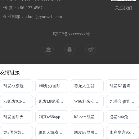
传 真：+86-123-4567
关注我们
企业邮箱：admin@youweb.com
琼ICP备xxxxxxxx号
友情链接
凯发ag旗舰厅下载
k8凯发(国际)官方网站
尊龙人生就是博新版
凯发K8咨询电话
k8凯发(CN中国)天生赢家·一触即发
凯发k8娱乐娱乐官网
W66利来安卓端
九游会·j9官方网站
凯发国际天生赢家
利来w66app旗舰厅
k8.com凯发手机登录
必发bifa免费旧版本
龙8国际娱乐老虎机首页
j9真人游戏第一平台
凯发k8网页登录
永利皇宫954vip登录