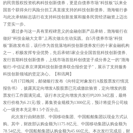
的民营股权投资机构科技创新债券，更是自债券市场“科技板”以来全
国首个获得央行风险分担工具直接支持的科技创新债券。渤海银行参
与此次承销标志该行在支持科技创新发展和服务民营经济融资上迈出
了坚实一步。
通过参与这一具有里程碑意义的金融创新产品承销，渤海银行在
做好“科技金融大文章”上再次做出生动实践。自5月债券市场“科技
板”新政发布后，该行作为首批落地科技创新债券发行的十家金融机构
之一，积极发挥专业优势，先后承销5家企业全国首批科技创新债券、
发行首期科技创新债券，上线市场首批科创债篮子成分券之一的“渤海
银行-中信证券京津冀科技创新债券联合报价篮子”，展示了支持服务
科技创新领域的坚定决心。【和讯网】
6月17日晚间，邮储银行发布《向特定对象发行A股股票发行情况
报告书》，披露其定向增发A股股票已完成缴款验资，定向增发的股
票发行工作圆满完成。该行本次定向增发共发行约209.34亿股，最终
发行价格为6.21元/股，募集资金规模为1300亿元，预计将提升公司核
心一级资本充足率1.5个百分点。
此次发行由财政部、中国移动集团、中国船舶集团以现金方式认
购。其中，财政部认购金额为1175.8亿元、中国移动集团认购金额为
78.54亿元、中国船舶集团认购金额为45.66亿元。本次发行完成后，财