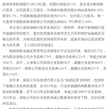
政部持有邮储银行189.34亿股，持股比例超过15%，首次成为邮储银
行股东，位列其第三大股东；中国移动集团持股比例由原来的6.83%
降至6.7%；中国船舶集团持股比例为0.61%，位列第八大股东。第一
大股东中国邮政集团有限公司持股比例由62.78%降至51.84%。
本次发行是邮储银行改革发展的又一里程碑，有助于邮储银行提
升稳健经营的能力，更好发挥服务实体经济主力军和维护金融稳定压
舱石的作用，为推动宏观经济持续回升向好、提振市场信心提供更加
有力的支撑。【 21世纪经济报道】
根据国家金融监督管理总局保险许可证信息列表，截至6月17日，
年内新设保险公司分支机构179个，裁撤分支机构1221个，净减少机构
1042个。其中，人身险公司新设分支机构36个，裁撤分支机构964个，
净退出928个；财险公司新设分支机构143个，裁撤分支机构257个，净
退出114个。
近年来，保险公司在推进代理人队伍“清虚提质”的同时，也加快
了裁撤分支机构的速度。自2021年起，行业的裁撤机构数量持续大于
新设机构数量，并于2022年达到最高峰，净减少超2000个分支机构。
2022年后，保险公司的分支机构净减少数量相对有所下降，但仍旧维
持在高位。