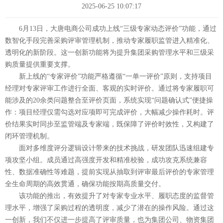
2025-06-25 10:07:17
6月13日，大唐电商公司成功上线“三级专家动态评价”功能，通过
数智化手段完善采购评审管理机制，推动专家履职监管进入精准化、
透明化的新阶段。这一创新功能将为提升集团采购管理水平和三级采
购质量提供重要支撑。
新上线的“专家评价”功能严格遵循“一单一评价”原则，支持项目
经理对专家评审工作进行全面、客观的实时评价。通过将专家履职可
能涉及的20余类问题整合至评价页面，系统实现“问题确认式”便捷操
作：项目经理仅需勾选对应项即可完成评价，大幅减少操作耗时。评
价结果实时同步至监管端及专家端，既保障了评价时效性，又构建了
闭环管理机制。
面对多维度评分逻辑设计带来的技术挑战，研发团队迅速组建专
项攻坚小组。成员通过高强度开发和精准校验，成功攻克系统兼容
性、数据准确性等难题，提前实现从抽取到评审最后评价的专家管理
全生命周期的高效贯通，确保功能按期高质量交付。
该功能的推出，有效提升了对专家专业水平、履职态度的监督管
理水平，增强了采购过程的透明度，减少了潜在的操作风险。通过这
一创新，我们不仅进一步提高了评审质量，也为集团公司、物资集团