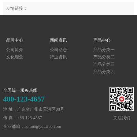
友情链接：
品牌中心
新闻资讯
产品中心
公司简介
公司动态
产品分类一
文化理念
行业资讯
产品分类二
产品分类三
产品分类四
全国统一服务热线
400-123-4657
地 址：广东省广州市天河区88号
传 真：+86-123-4567
关注我们
企业邮箱：admin@youweb.com