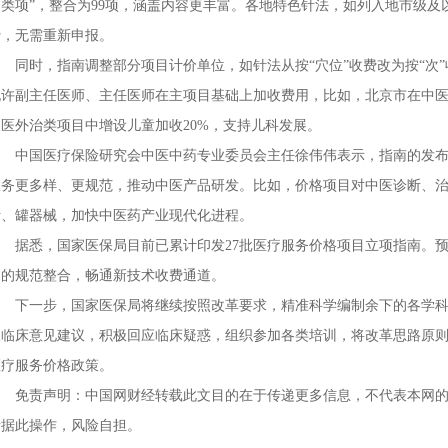
同类项”，整合为99项，涵盖内容更丰富。各地特色针法，如列入地市级及
费，无需重新申报。
同时，指南调整部分项目计价单位，如针法从按“穴位”收费改为按“次”
允许副主任医师、主任医师在主项目基础上加收费用，比如，北京市在中医
中医外治类项目中增设儿童加收20%，支持儿科发展。
中国医疗保险研究会中医中药专业委员会主任徐伟伟表示，指南的发布
服务更多样、更规范，推动中医产品研发。比如，价格项目对中医诊断、
针、罐器械，加快中医药产业现代化进程。
据悉，国家医保局目前已累计印发27批医疗服务价格项目立项指南。预
目的规范整合，畅通新技术收费通道。
下一步，国家医保局将继续按照改革要求，精准科学编制余下的各学科
取临床意见建议，积极回应临床疑惑，组织参加各类培训，将改革思路原
医疗服务价格政策。
免责声明：中国网财经转载此文目的在于传递更多信息，不代表本网的
者据此操作，风险自担。