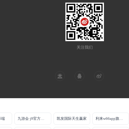
关注我们
卓端
九游会·j9官方网站
凯发国际天生赢家
利来w66app旗舰厅