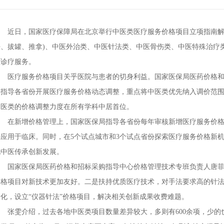
近日，国家医疗保障局在北京举行中医类医疗服务价格项目立项指南解读
法、拔罐、推拿)、中医外治类、中医针法类、中医骨伤类、中医特殊治疗
医诊疗服务。
医疗服务价格项目关乎医院与患者的切身利益。国家医保局医药价格和招
年指导各省份开展医疗服务价格动态调整，重点将中医类优先纳入调价范
中医类的价格调整力度在所有学科中居首位。
在新增价格管理上，国家医保局指导各省份每年审核新增医疗服务价格
快应用于临床。同时，在5个试点城市和3个试点省份探索医疗服务价格新
现中医传承创新发展。
国家医保局医药价格和招标采购指导中心价格管理技术专班负责人唐菲
价格项目对新技术更加友好。二是扶持优质医疗技术，对手法要求高的针
转化，设立“仪器针法”价格项目，解决相关创新成果收费难题。
张雯介绍，过去各地中医类项目数量差异较大，多则有600余项，少的也