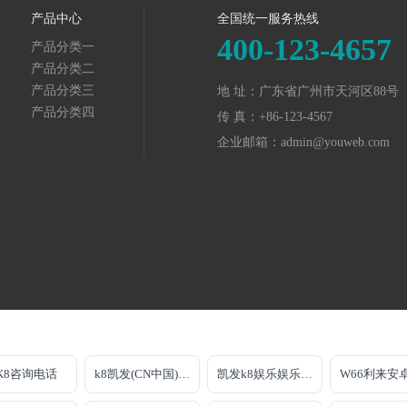
产品中心
全国统一服务热线
400-123-4657
产品分类一
产品分类二
产品分类三
地 址：广东省广州市天河区88号
产品分类四
传 真：+86-123-4567
企业邮箱：admin@youweb.com
K8咨询电话
k8凯发(CN中国)天生赢家·一触即发
凯发k8娱乐娱乐官网
W66利来安