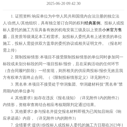
2025-06-20 09:42:30
1. 证照资料:响应单位为中华人民共和国境内合法注册的独立法
人/自然人/其他组织，具有独立签订合同的权利
经典案例
。投标人或投
标人委托的施工方应具备有效的机电安装三级及以上资质
小米官方售
后
，且资质等级满足本工程需求。如投标人委托具有上述资质的单位
施工，投标人需提供双方盖章的委托协议或相关证明文件。（报名时
需上传）
2. 限制投标情形:本项目不接受限制投标情形的单位同时参加同一
标段或未划分标段的同一项目投标/报价，且在采购活动的任何环节
（含合同履约阶段）一经发现，则所相关的供应商投标/报价无效且我
方有权单方面终止合同。（《限制投标情形定义》详见附件2）
3. 黑名单:本项目不接受处于华润集团、华润建材科技“黑名单”禁
用期内的单位参与
4. 其他要求1:如存在违反《报名须知》（详见附件1内的附件2）
内情形，资格审查将结合相应考核期限判定通过结果。
5. 其他要求2:参与报名并提交报名材料即视为已阅知且响应《响
应承诺函》内容，（详见附件1内的附件3）
7. 业绩要求:提供1份投标人或投标人委托的施工方日期在2023年1