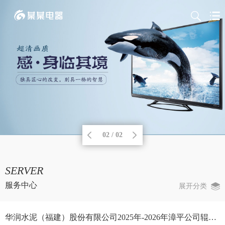
02 / 02
SERVER
服务中心
展开分类
华润水泥（福建）股份有限公司2025年-2026年漳平公司辊压机辊子拆装服务项目公告