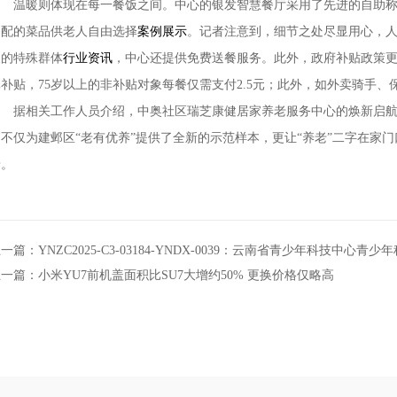
温暖则体现在每一餐饭之间。中心的银发智慧餐厅采用了先进的自助称
搭配的菜品供老人自由选择
案例展示
。记者注意到，细节之处尽显用心，
便的特殊群体
行业资讯
，中心还提供免费送餐服务。此外，政府补贴政策更
元补贴，75岁以上的非补贴对象每餐仅需支付2.5元；此外，如外卖骑手
据相关工作人员介绍，中奥社区瑞芝康健居家养老服务中心的焕新启航，
它不仅为建邺区“老有优养”提供了全新的示范样本，更让“养老”二字在家
景。
一篇：小米YU7前机盖面积比SU7大增约50% 更换价格仅略高