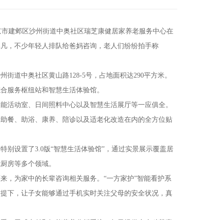
南京市建邺区沙州街道中奥社区瑞芝康健居家养老服务中心在
非凡，不少年轻人排队给爸妈咨询，老人们纷纷拍手称
中奥社区黄山路128-5号，占地面积达290平方米。
综合服务枢纽站和智慧生活体验馆。
能活动室、日间照料中心以及智慧生活展厅等一应俱全。
括助餐、助浴、康养、陪诊以及适老化改造在内的全方位贴
设置了3.0版“智慧生活体验馆”，通过实景展示覆盖居
能厨房等多个领域。
，为家中的长辈咨询相关服务。“一方家护”智能看护系
前提下，让子女能够通过手机实时关注父母的安全状况，真