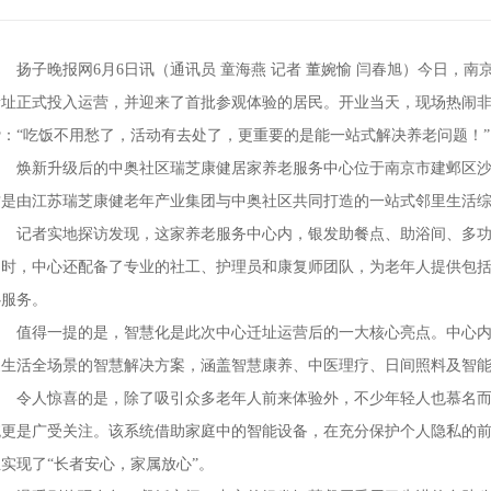
扬子晚报网6月6日讯（通讯员 童海燕 记者 董婉愉 闫春旭）今日，
新址正式投入运营，并迎来了首批参观体验的居民。开业当天，现场热闹
赞：“吃饭不用愁了，活动有去处了，更重要的是能一站式解决养老问题！”
焕新升级后的中奥社区瑞芝康健居家养老服务中心位于南京市建邺区沙州街道
这是由江苏瑞芝康健老年产业集团与中奥社区共同打造的一站式邻里生活
记者实地探访发现，这家养老服务中心内，银发助餐点、助浴间、多功
同时，中心还配备了专业的社工、护理员和康复师团队，为老年人提供包
心服务。
值得一提的是，智慧化是此次中心迁址运营后的一大核心亮点。中心内特别
家生活全场景的智慧解决方案，涵盖智慧康养、中医理疗、日间照料及智
令人惊喜的是，除了吸引众多老年人前来体验外，不少年轻人也慕名而来
统更是广受关注。该系统借助家庭中的智能设备，在充分保护个人隐私的
实现了“长者安心，家属放心”。