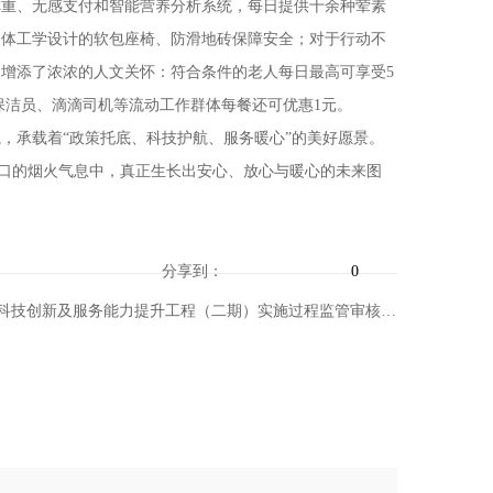
重、无感支付和智能营养分析系统，每日提供十余种荤素
人体工学设计的软包座椅、防滑地砖保障安全；对于行动不
增添了浓浓的人文关怀：符合条件的老人每日最高可享受5
、保洁员、滴滴司机等流动工作群体每餐还可优惠1元。
承载着“政策托底、科技护航、服务暖心”的美好愿景。
门口的烟火气息中，真正生长出安心、放心与暖心的未来图
分享到：
0
上一篇：YNZC2025-C3-03184-YNDX-0039：云南省青少年科技中心青少年科技创新及服务能力提升工程（二期）实施过程监管审核服务竞争性磋商公告