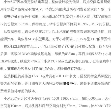
小米SU7因本身定位轿跑车型，整体设计较为低趴，后排空间略显局促
庭用车场景体验肯定不如SUV。毕竟没有能满足所有消费者需求的车型，
安证券在报告中指出，国内市场20万到30万元价格区间，SUV份额高达55
UV的份额为55.78%，保持稳定，轿车份额则下降到31.59%，MPV的份额上
从数据来看，购买价格在20万元以上汽车的消费者普遍追求舒适度，S
能源汽车，均依靠SUV车型崛起。对于小米而言，SUV车型YU7的重要性
在5月22日的发布会上，小米已经公布了YU7的部分核心配置，该车型分为
后驱，搭载96.3kWh磷酸铁锂电池，续航为835km，零百加速5.88秒；小
6.3kWh电池，续航为770km；小米YU7 Max也是双电机四驱，但峰值功
航，该车电池容量达到了101.7kWh，续航却仅有760km。
系标配的英伟达Thor U芯片具有700TOPS算力，搭配同样全系标配
达等方面的短板，并且拥有更大的升级空间
服务中心
。若是不追求极致的性
消费者最值得考虑的版本。
米SU7车身尺寸为4999×1996×1608（1600）mm，轴距3000mm
空间有100mm，后排头部和腿部空间分别为77mm、73mm，比Model Y和