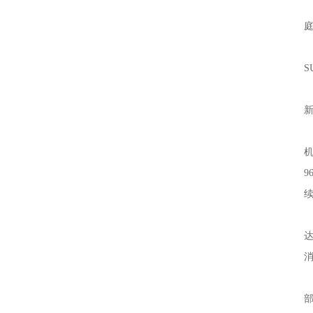
华
S
新
机
9
续
全
小
部