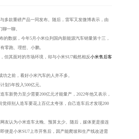
月底与多款重磅产品一同发布。随后，雷军又发微博表示，由
们聊一聊。
布的数据，今年5月小米位列国内新能源汽车销量第十三，
只有零跑、理想、小鹏。
但其面对的市场环境，却与小米SU7截然相反
小米售后客
成功之前，看好小米汽车的人并不多。
计划5年投入500亿元。
车新势力至少需要200亿元才能量产，2022年他又表示，
前觉得别人造车要花上百亿太夸张，自己造车后才发现200
网友认为小米造车太晚、预算太少。随后，媒体更是接连
即便是小米SU7上市开售后，因产能爬坡和生产线改进需