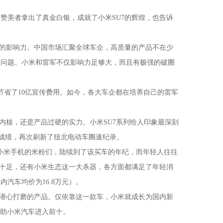
美者拿出了真金白银，成就了小米SU7的辉煌，也告诉
的影响力。中国市场汇聚全球车企，高质量的产品不在少
的问题。小米和雷军不仅影响力足够大，而且有极强的破圈
节省了10亿宣传费用。如今，各大车企都在培养自己的雷军
核，还是产品过硬的实力。小米SU7系列给人印象最深刻
57的成绩，再次刷新了纽北电动车圈速纪录。
买小米手机的米粉们，陆续到了该买车的年纪，而年轻人往往
感十足，还有小米生态这一大杀器，各方面都满足了年轻消
内汽车均价为16.8万元）。
潜心打磨的产品。仅依靠这一款车，小米就成长为国内新
帮助小米汽车进入前十。