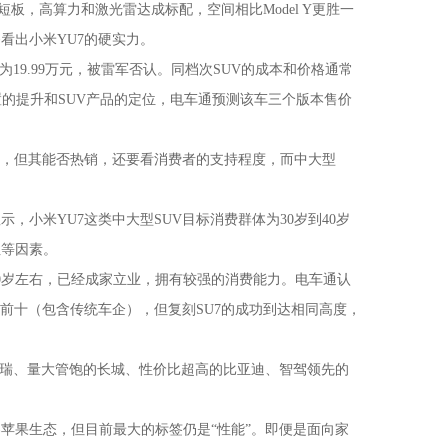
，高算力和激光雷达成标配，空间相比Model Y更胜一
看出小米YU7的硬实力。
9.99万元，被雷军否认。同档次SUV的成本和价格通常
配置的提升和SUV产品的定位，电车通预测该车三个版本售价
，但其能否热销，还要看消费者的支持程度，而中大型
米YU7这类中大型SUV目标消费群体为30岁到40岁
性等因素。
岁左右，已经成家立业，拥有较强的消费能力。电车通认
前十（包含传统车企），但复刻SU7的成功到达相同高度，
瑞、量大管饱的长城、性价比超高的比亚迪、智驾领先的
果生态，但目前最大的标签仍是“性能”。即便是面向家