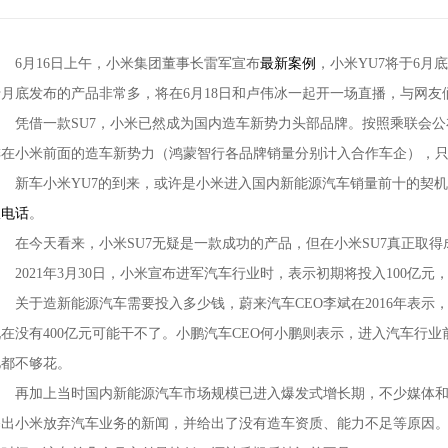
6月16日上午，小米集团董事长雷军宣布
最新案例
，小米YU7将于6
于月底发布的产品非常多，将在6月18日和卢伟冰一起开一场直播，与网友
凭借一款SU7，小米已然成为国内造车新势力头部品牌。按照乘联会公
排在小米前面的造车新势力（鸿蒙智行各品牌销量分别计入合作车企），
新车小米YU7的到来，或许是小米进入国内新能源汽车销量前十的契机，
服电话
。
在今天看来，小米SU7无疑是一款成功的产品，但在小米SU7真正取得
021年3月30日，小米宣布进军汽车行业时，表示初期将投入100亿元，
于造新能源汽车需要投入多少钱，蔚来汽车CEO李斌在2016年表示，造
现在没有400亿元可能干不了。小鹏汽车CEO何小鹏则表示，进入汽车行业
亿都不够花。
再加上当时国内新能源汽车市场规模已进入爆发式增长期，不少媒体和
曝出小米放弃汽车业务的新闻，并给出了没有造车资质、能力不足等原因。