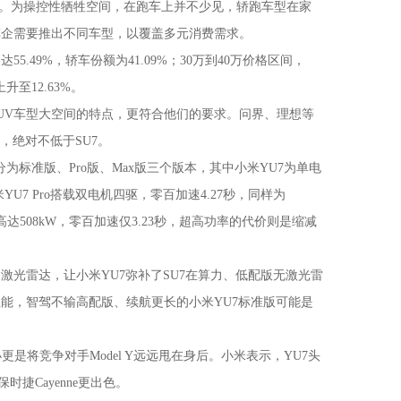
。为操控性牺牲空间，在跑车上并不少见，轿跑车型在家
车企需要推出不同车型，以覆盖多元消费需求。
.49%，轿车份额为41.09%；30万到40万价格区间，
升至12.63%。
UV车型大空间的特点，更符合他们的要求。问界、理想等
，绝对不低于SU7。
标准版、Pro版、Max版三个版本，其中小米YU7为单电
米YU7 Pro搭载双电机四驱，零百加速4.27秒，同样为
率高达508kW，零百加速仅3.23秒，超高功率的代价则是缩减
的激光雷达，让小米YU7弥补了SU7在算力、低配版无激光雷
能，智驾不输高配版、续航更长的小米YU7标准版可能是
，大小更是将竞争对手Model Y远远甩在身后。小米表示，YU7头
保时捷Cayenne更出色。