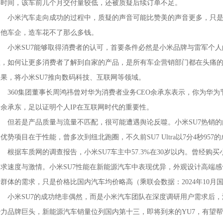
要时间，该车前几个月交付量较低，还被质疑后续订单不足。
小米汽车走向成功的过程中，质疑的声音可能比赞美的声音更多，只是赞
其他车企，造车花不了那么多钱。
小米SU7能够取得消费者的认可，首要条件必然是小米品牌与雷军个人
数，如何让更多消费者了解到自家的产品，是所有车企营销部门都在头痛
效果，将小米SU7推向数码科技、互联网等领域。
360集团董事长周鸿祎曾对华为消费者业务CEO余承东表示，你为华为
和余承东，足以证明个人IP在互联网时代的重要性。
但若是产品质量与流量不匹配，很可能遭遇舆论反噬。小米SU7热销的内
优势项目在于性能，曾多次到纽北跑圈，不久前SU7 Ultra以7分4秒9
根据车质网的调查报告，小米SU7车主中57.3%在30岁以内。曾经购
追求速度与激情。小米SU7性能在新能源汽车中表现优异，外观设计高端
群体的需求，只是价格比国内汽车均价略高（乘联会数据：2024年10月国
小米SU7的成功绝非偶然，而是小米汽车团队在深度调研用户需求后，
势力品牌巨头，新能源汽车销量位列国内第十三，即将到来的YU7，有望