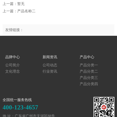
上一篇：暂无
上一篇：产品名称二
友情链接：
品牌中心
新闻资讯
产品中心
公司简介
公司动态
产品分类一
文化理念
行业资讯
产品分类二
产品分类三
产品分类四
全国统一服务热线
400-123-4657
地 址：广东省广州市天河区88号