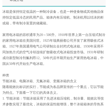
冰箱是保持恒定低温的一种制冷设备，也是一种使食物或其他物品保
持恒定低温冷态的民用产品。箱体内有压缩机、制冰机用以结冰的柜
或箱，带有制冷装置的储藏箱。
家用电冰箱的容积通常为20～500升。1910年世界上第一台压缩式制冷
的家用电冰箱在美国问世。1925年瑞典丽都公司开发了家用吸收式冰
箱。1927年美国通用电气公司研制出全封闭式电冰箱。1930年采用不
同加热方式的空气冷却连续扩散吸收式电冰箱投放市场。1931年研制
成功新型制冷剂氟利昂12。50年代后半期开始生产家用热电冰箱，中
国从50年代开始生产电冰箱。
种类
节能冰箱、电脑冰箱、无氟冰箱、变频冰箱的含义
随着能效比标识的实行，节能成为各品牌宣传的一个重点，它以节能
为特点。下面看一下它们的具体含义。
1. 节能冰箱：节能冰箱采用了先进冰箱压缩机，制冷量、能效比等技
术参数实现了最优化，冰箱的保温性能增强，整个冰箱箱体的导热系