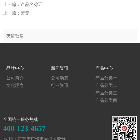
上一篇：产品名称五
上一篇：暂无
友情链接：
品牌中心
新闻资讯
产品中心
公司简介
公司动态
产品分类一
文化理念
行业资讯
产品分类二
产品分类三
产品分类四
全国统一服务热线
400-123-4657
地 址：广东省广州市天河区88号