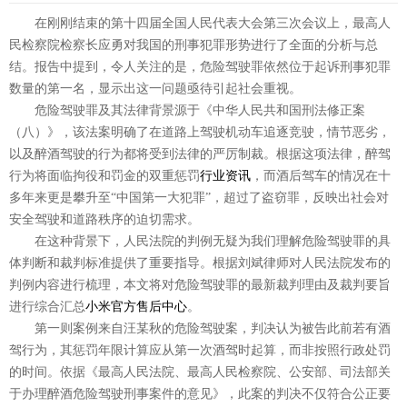
在刚刚结束的第十四届全国人民代表大会第三次会议上，最高人
民检察院检察长应勇对我国的刑事犯罪形势进行了全面的分析与总
结。报告中提到，令人关注的是，危险驾驶罪依然位于起诉刑事犯罪
数量的第一名，显示出这一问题亟待引起社会重视。
危险驾驶罪及其法律背景源于《中华人民共和国刑法修正案
（八）》，该法案明确了在道路上驾驶机动车追逐竞驶，情节恶劣，
以及醉酒驾驶的行为都将受到法律的严厉制裁。根据这项法律，醉驾
行为将面临拘役和罚金的双重惩罚
行业资讯
，而酒后驾车的情况在十
多年来更是攀升至“中国第一大犯罪”，超过了盗窃罪，反映出社会对
安全驾驶和道路秩序的迫切需求。
在这种背景下，人民法院的判例无疑为我们理解危险驾驶罪的具
体判断和裁判标准提供了重要指导。根据刘斌律师对人民法院发布的
判例内容进行梳理，本文将对危险驾驶罪的最新裁判理由及裁判要旨
进行综合汇总
小米官方售后中心
。
第一则案例来自汪某秋的危险驾驶案，判决认为被告此前若有酒
驾行为，其惩罚年限计算应从第一次酒驾时起算，而非按照行政处罚
的时间。依据《最高人民法院、最高人民检察院、公安部、司法部关
于办理醉酒危险驾驶刑事案件的意见》，此案的判决不仅符合公正要