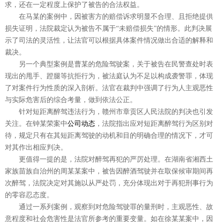
求，还在一定程度上保护了被告的合法权益。
在马某的案例中，因被害方的赔偿诉求明显不合理、且拒绝提供
损失证明，法院裁定认为被告不属于“未赔偿损失”的情形。此判决展
示了司法的灵活性，让法官可以根据具体案件情况做出合适的解释和
裁决。
另一个典型案例是曹某的危险驾驶案，关于被告在民警查处时表
现出的甩手、蹬腿等抗拒行为，被法庭认为不足以构成袭警罪，体现
了对案件行为性质的深入剖析。法官在裁判中强调了行为人主观恶性
与实际危害后的综合考量，做到依法公正。
针对短距离醉驾违法行为，赣州市章贡区人民法院的判决也引发
关注。在钟某荣案中
公司动态
，法院指出应对短距离醉驾行为区别对
待，规定只有在其短距离驾驶的动机和目的明确合理的情况下，才可
对其作出相应判决。
更值得一提的是，法院对醉驾再犯的严厉处理。在湖南省湘西土
家族苗族自治州的周某某案中，被告因醉酒驾驶并在取保候审期间再
次醉驾，法院决定对其施以从严处罚，充分体现出对于再犯刑事行为
的零容忍态度。
通过一系列案例，观察到对危险驾驶罪的量刑时，主观恶性、故
意程度和社会危害性是法官所参考的重要变量。如在徐某某案中，因