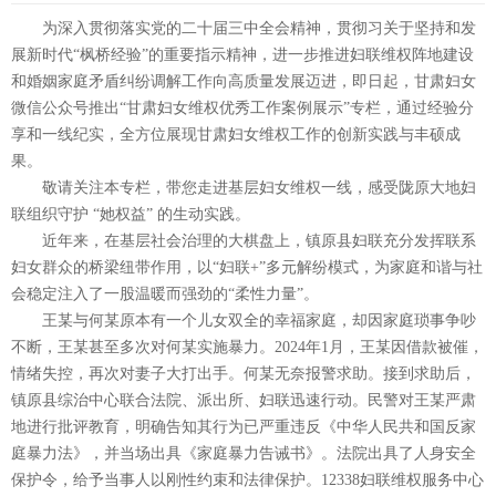
为深入贯彻落实党的二十届三中全会精神，贯彻习关于坚持和发
展新时代“枫桥经验”的重要指示精神，进一步推进妇联维权阵地建设
和婚姻家庭矛盾纠纷调解工作向高质量发展迈进，即日起，甘肃妇女
微信公众号推出“甘肃妇女维权优秀工作案例展示”专栏，通过经验分
享和一线纪实，全方位展现甘肃妇女维权工作的创新实践与丰硕成
果。
敬请关注本专栏，带您走进基层妇女维权一线，感受陇原大地妇
联组织守护 “她权益” 的生动实践。
近年来，在基层社会治理的大棋盘上，镇原县妇联充分发挥联系
妇女群众的桥梁纽带作用，以“妇联+”多元解纷模式，为家庭和谐与社
会稳定注入了一股温暖而强劲的“柔性力量”。
王某与何某原本有一个儿女双全的幸福家庭，却因家庭琐事争吵
不断，王某甚至多次对何某实施暴力。2024年1月，王某因借款被催，
情绪失控，再次对妻子大打出手。何某无奈报警求助。接到求助后，
镇原县综治中心联合法院、派出所、妇联迅速行动。民警对王某严肃
地进行批评教育，明确告知其行为已严重违反《中华人民共和国反家
庭暴力法》，并当场出具《家庭暴力告诫书》。法院出具了人身安全
保护令，给予当事人以刚性约束和法律保护。12338妇联维权服务中心