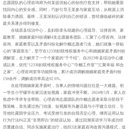
志愿团队的心理咨询师为何某提供贴心的创伤疗愈支持，帮助她重新
找回内心的安全感。同时，巧妙引导王某参与家庭互动，从根源上消
除暴力诱因。最终，王某深刻认识到自己的错误，曾经濒临破碎的家
庭关系逐步得到修复。
在镇原县综治中心，县妇联牵头组建的心理疏导、法律咨询、家
庭教育、婚姻家庭纠纷调解4支志愿服务团队，汇聚了心理咨询、法律
咨询、家庭教育以及矛盾纠纷化解巾帼志愿者72名，她们就像一群贴
心的“家庭医生”，坚守在12338妇联维权服务中心和婚姻家庭矛盾纠纷
调解室，全力解开了一个个家庭的“千千结”。自2023年县综治中心建
成以来，依托“12338妇联维权服务中心”“巾帼工作室”“汇聚幸福·和合
之家”、心理咨询室等功能阵地，累计成功调解婚姻家庭类矛盾纠纷
150余件，调解成功率高达92.6%。
在处理婚姻家庭矛盾时，当事人的情绪问题往往是一大难题。初
一学生小宇辍学在家沉迷短视频，家庭冲突不断。2024年5月，家人在
焦虑中寻求专业帮助。心理咨询志愿团队的巾帼志愿者采取分阶段干
预策略，首先通过热门动漫、短视频等兴趣话题与小宇建立信任，引
导他吐露因学业压力、考试受挫引发的自我否定心理。继而运用认知
行为疗法纠正其“非黑即白”的错误认知，通过回溯英语学习等成功经
历重建自信。同步实施家庭治疗，组织3次家庭咨询改善沟通模式，促