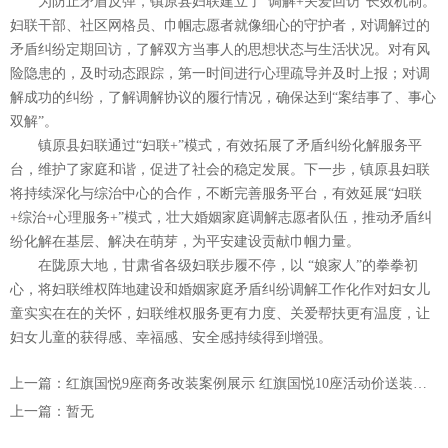
为防止矛盾反弹，镇原县妇联建立了“调解+关爱回访”长效机制。
妇联干部、社区网格员、巾帼志愿者就像细心的守护者，对调解过的
矛盾纠纷定期回访，了解双方当事人的思想状态与生活状况。对有风
险隐患的，及时动态跟踪，第一时间进行心理疏导并及时上报；对调
解成功的纠纷，了解调解协议的履行情况，确保达到“案结事了、事心
双解”。
镇原县妇联通过“妇联+”模式，有效拓展了矛盾纠纷化解服务平
台，维护了家庭和谐，促进了社会的稳定发展。下一步，镇原县妇联
将持续深化与综治中心的合作，不断完善服务平台，有效延展“妇联
+综治+心理服务+”模式，壮大婚姻家庭调解志愿者队伍，推动矛盾纠
纷化解在基层、解决在萌芽，为平安建设贡献巾帼力量。
在陇原大地，甘肃省各级妇联步履不停，以 “娘家人”的拳拳初
心，将妇联维权阵地建设和婚姻家庭矛盾纠纷调解工作化作对妇女儿
童实实在在的关怀，妇联维权服务更有力度、关爱帮扶更有温度，让
妇女儿童的获得感、幸福感、安全感持续得到增强。
上一篇：红旗国悦9座商务改装案例展示 红旗国悦10座活动价送装饰礼包
上一篇：暂无