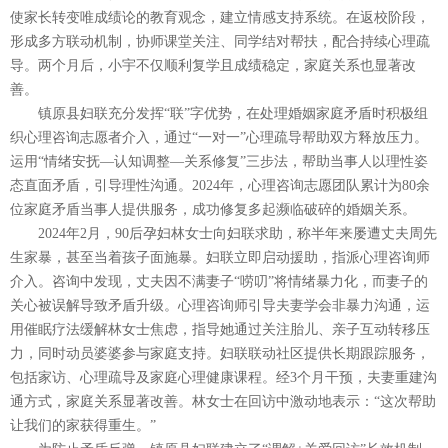
使家长转变唯成绩论的教育观念，建立情感支持系统。在返校阶段，
形成多方联动机制，协师课堂关注、同学结对帮扶，配合持续心理疏
导。两个月后，小宇不仅顺利复学且成绩稳定，家庭关系也显著改
善。
镇原县妇联充分发挥“联”字优势，在处理婚姻家庭矛盾时积极组
织心理咨询志愿者介入，通过“一对一”心理疏导帮助双方释放压力。
运用“情绪安抚—认知调整—关系修复”三步法，帮助当事人以理性姿
态直面矛盾，引导理性沟通。2024年，心理咨询志愿团队累计为80余
位家庭矛盾当事人提供服务，成功修复多起濒临破碎的婚姻关系。
2024年2月，90后孕妇林女士向妇联求助，称半年来屡遭丈夫周先
生家暴，甚至当着孩子面施暴。妇联立即启动援助，指派心理咨询师
介入。咨询中发现，丈夫因不满妻子“唠叨”将情绪暴力化，而妻子的
关心被误解导致矛盾升级。心理咨询师引导夫妻学会非暴力沟通，运
用催眠疗法缓解林女士焦虑，指导她通过关注胎儿、亲子互动转移压
力，同时动员婆婆参与家庭支持。妇联联动社区提供长期跟踪服务，
包括家访、心理疏导及家庭心理健康课程。经3个月干预，夫妻重建沟
通方式，家庭关系显著改善。林女士在回访中激动地表示：“这次帮助
让我们的家获得重生。”