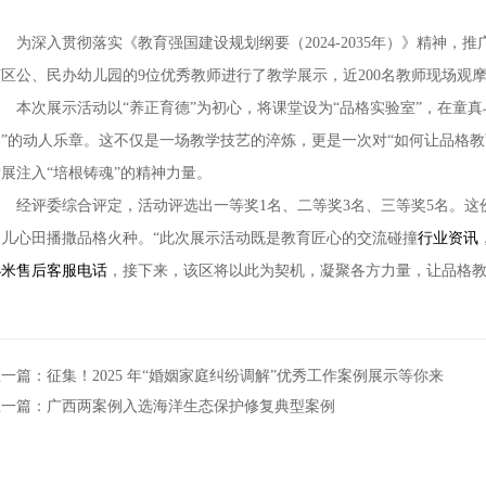
为深入贯彻落实《教育强国建设规划纲要（2024-2035年）》精神，推
该区公、民办幼儿园的9位优秀教师进行了教学展示，近200名教师现场观
本次展示活动以“养正育德”为初心，将课堂设为“品格实验室”，在童真
灵”的动人乐章。这不仅是一场教学技艺的淬炼，更是一次对“如何让品格
展注入“培根铸魂”的精神力量。
经评委综合评定，活动评选出一等奖1名、二等奖3名、三等奖5名。这
幼儿心田播撒品格火种。“此次展示活动既是教育匠心的交流碰撞
行业资讯
小米售后客服电话
，接下来，该区将以此为契机，凝聚各方力量，让品格
一篇：征集！2025 年“婚姻家庭纠纷调解”优秀工作案例展示等你来
上一篇：广西两案例入选海洋生态保护修复典型案例